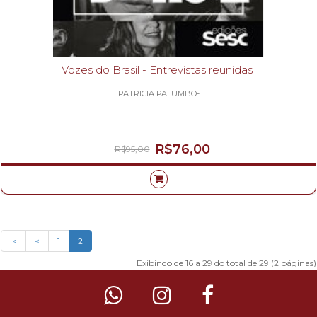
Vozes do Brasil - Entrevistas reunidas
PATRICIA PALUMBO-
R$76,00
R$95,00
|<
<
1
2
Exibindo de 16 a 29 do total de 29 (2 páginas)