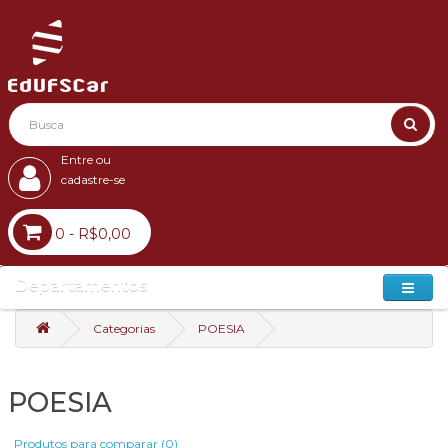
Entre ou
cadastre-se
0 - R$0,00
Departamentos
Categorias
POESIA
POESIA
Produtos para comparar (0)