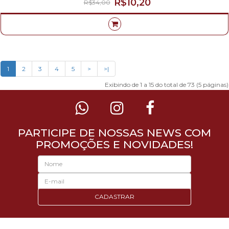
R$10,20
R$34,00
1
2
3
4
5
>
>|
Exibindo de 1 a 15 do total de 73 (5 páginas)
PARTICIPE DE NOSSAS NEWS COM
PROMOÇÕES E NOVIDADES!
CADASTRAR