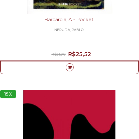
Barcarola, A - Pocket
NERUDA, PABLO-
R$25,52
R$31,90
15%