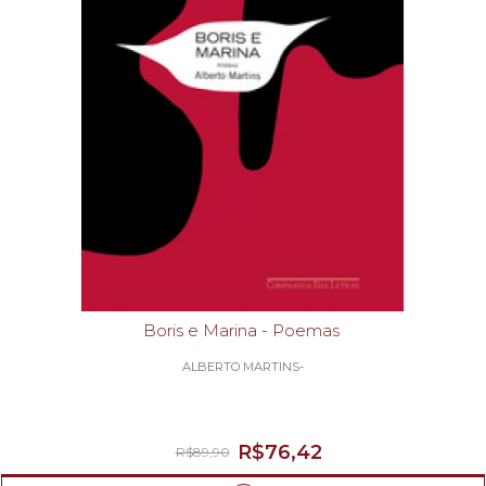
Boris e Marina - Poemas
ALBERTO MARTINS-
R$76,42
R$89,90