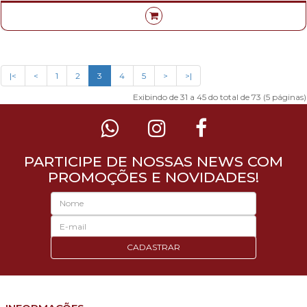
|<
<
1
2
3
4
5
>
>|
Exibindo de 31 a 45 do total de 73 (5 páginas)
PARTICIPE DE NOSSAS NEWS COM
PROMOÇÕES E NOVIDADES!
CADASTRAR