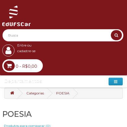
Entre ou
cadastre-se
0 - R$0,00
Departamentos
Categorias
POESIA
POESIA
Produtos para comparar (0)