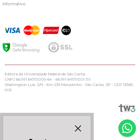
Informativo
Editora da Universidade Federal de São Carlos
CNPJ 66.991.647/0005-64 - 66.991.647/0001-30
Washington Luís, S/N - Km 235 Monjolinho - São Carlos, SP - CEP 13565-
905