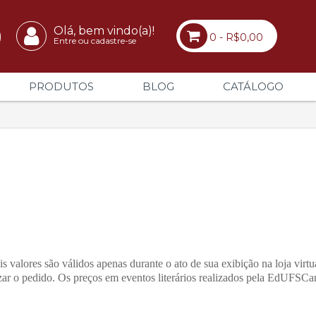
Olá, bem vindo(a)!
0 - R$0,00
Entre ou cadastre-se
PRODUTOS
BLOG
CATÁLOGO
is valores são válidos apenas durante o ato de sua exibição na loja virtu
izar o pedido. Os preços em eventos literários realizados pela EdUFSCa