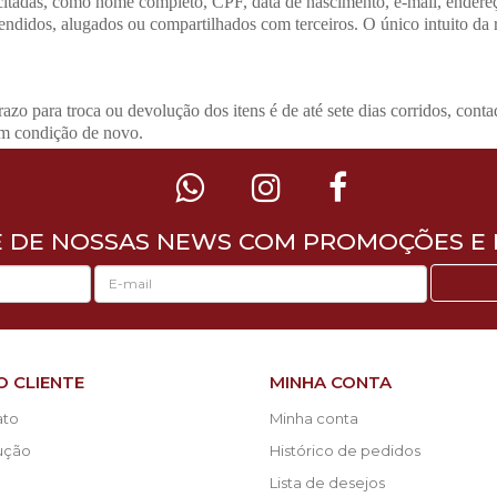
icitadas, como nome completo, CPF, data de nascimento, e-mail, endere
ndidos, alugados ou compartilhados com terceiros. O único intuito da re
o para troca ou devolução dos itens é de até sete dias corridos, contado
em condição de novo.
E DE NOSSAS NEWS COM PROMOÇÕES E 
O CLIENTE
MINHA CONTA
ato
Minha conta
lução
Histórico de pedidos
Lista de desejos