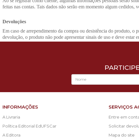
Ao se registrar como cliente, algumas informações pessoais serão sol
feitas nas contas. Tais dados não serão em momento algum cedidos, ve
Devoluções
Em caso de arrependimento da compra ou desistência do produto, o praz
devolução, o produto não pode apresentar sinais de uso e deve estar 
PARTICIP
INFORMAÇÕES
SERVIÇOS A
A Livraria
Entre em cont
Política Editorial EdUFSCar
Solicitar devo
A Editora
Mapa do site