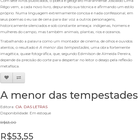
Com sete livros publicados, o poeta e geógrafo maranhense Josoaldo Lima
Rêgo vem, a cada novo livro, depurando sua técnica e afirmando um estilo
próprio. Numa linguagem extremamente concisa e nada confessional, em
seus poemas o eu sai de cena para dar voz a outros personagens,
historicamente silenciados e sob constante ameaça: indígenas, homens e
mulheres do campo, mas também animais, plantas, rios e oceanos.
Trabalhando a palavra como um montador de cinema, de olhos e ouvidos
atentos, o resultado é
A menor das tempestades
, uma obra fortemente
imagética, quase fotográfica, que, segundo Edimilson de Almeida Pereira,
depende da precisão do corte para despertar no leitor o desejo pela reflexão
metafísica.
A menor das tempestades
Editora:
CIA. DAS LETRAS
Disponibilidade: Em estoque
R$63,00
R$53,55