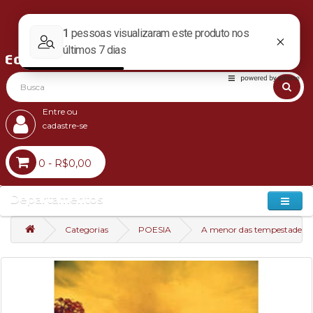
Entre ou
cadastre-se
0 - R$0,00
Departamentos
Categorias
POESIA
A menor das tempestades