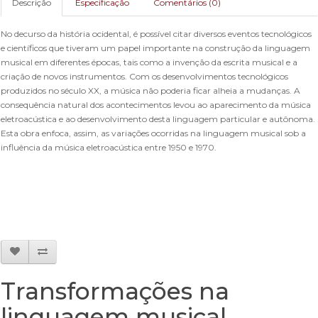
Descrição
Especificação
Comentários (0)
No decurso da história ocidental, é possível citar diversos eventos tec­nológicos
e científicos que tiveram um papel importante na construção da linguagem
musical em diferentes épocas, tais como a invenção da escrita musical e a
criação de novos ins­trumentos. Com os desenvolvimentos tecnológi­cos
produzidos no século XX, a música não poderia ficar alheia a mudan­ças. A
consequência natural dos acontecimentos levou ao aparecimento da música
eletroacústica e ao desenvolvimento desta linguagem particular e autônoma.
Esta obra enfoca, assim, as variações ocorridas na linguagem musical sob a
influência da música eletroacústica entre 1950 e 1970.
Transformações na
linguagem musical