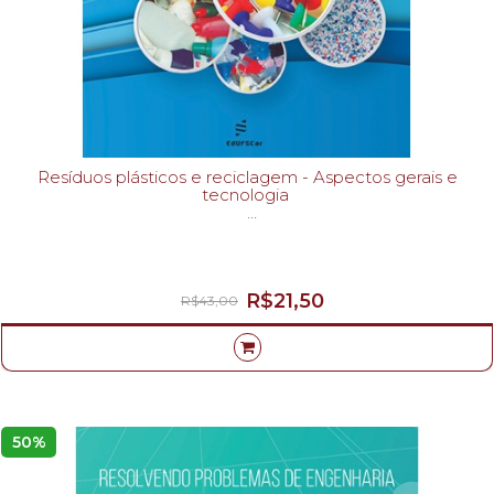
Resíduos plásticos e reciclagem - Aspectos gerais e
tecnologia
MARIA ZANIN; SANDRO DONNINI MANCINI-
R$21,50
R$43,00
50%