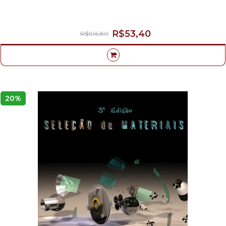
WU HONG KWONG-
R$53,40
R$106,80
20%