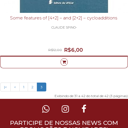
Some features of [4+2] – and [2+2] – cycloadditions
CLAUDE SPINO-
R$6,00
R$12,00
|<
<
1
2
3
Exibindo de 31 a 42 do total de 42 (3 páginas)
PARTICIPE DE NOSSAS NEWS COM