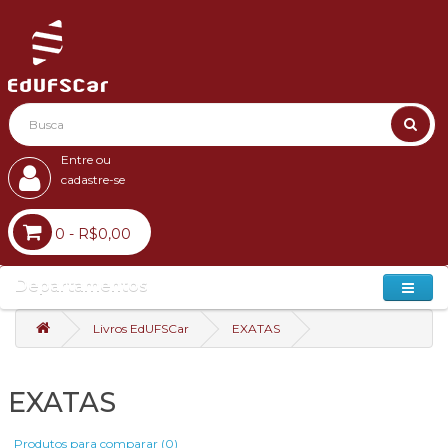
Entre ou
cadastre-se
0 - R$0,00
Departamentos
Livros EdUFSCar
EXATAS
EXATAS
Produtos para comparar (0)