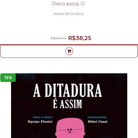
Disco-pizza, O
MARIA RITA KEHL-
R$38,25
R$45,00
15%