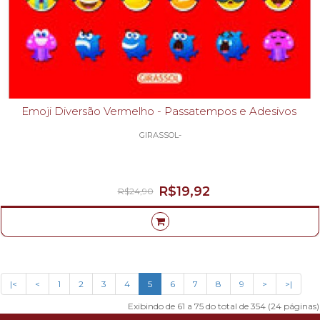
Emoji Diversão Vermelho - Passatempos e Adesivos
GIRASSOL-
R$19,92
R$24,90
|<
<
1
2
3
4
5
6
7
8
9
>
>|
Exibindo de 61 a 75 do total de 354 (24 páginas)