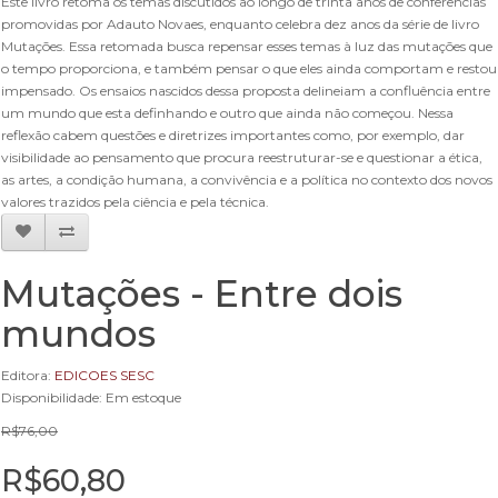
Este livro retoma os temas discutidos ao longo de trinta anos de conferências
promovidas por Adauto Novaes, enquanto celebra dez anos da série de livro
Mutações. Essa retomada busca repensar esses temas à luz das mutações que
o tempo proporciona, e também pensar o que eles ainda comportam e restou
impensado. Os ensaios nascidos dessa proposta delineiam a confluência entre
um mundo que esta definhando e outro que ainda não começou. Nessa
reflexão cabem questões e diretrizes importantes como, por exemplo, dar
visibilidade ao pensamento que procura reestruturar-se e questionar a ética,
as artes, a condição humana, a convivência e a política no contexto dos novos
valores trazidos pela ciência e pela técnica.
Mutações - Entre dois
mundos
Editora:
EDICOES SESC
Disponibilidade: Em estoque
R$76,00
R$60,80