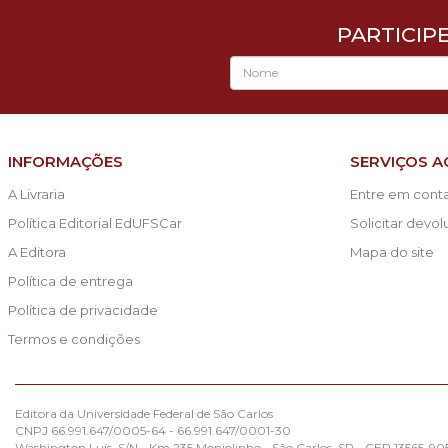
PARTICIP
INFORMAÇÕES
SERVIÇOS A
A Livraria
Entre em cont
Política Editorial EdUFSCar
Solicitar devo
A Editora
Mapa do site
Política de entrega
Política de privacidade
Termos e condições
Editora da Universidade Federal de São Carlos
CNPJ 66.991.647/0005-64 - 66.991.647/0001-30
Washington Luís, S/N - Km 235 Monjolinho - São Carlos, SP - CEP 13565-90