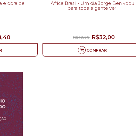
África Brasil - Um dia Jorge Ben voou
para toda a gente ver
AN-
KAMILLE VIOLA-
8,40
R$32,00
R$40,00
R
COMPRAR