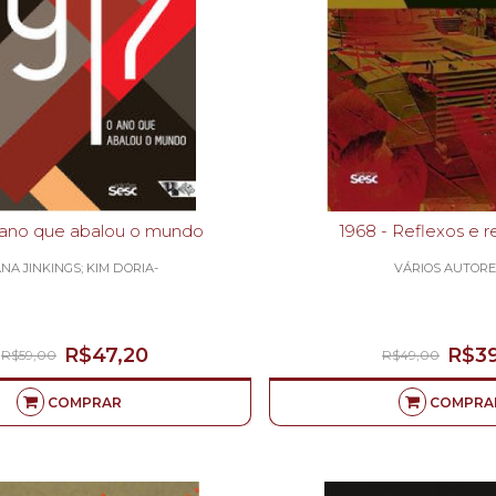
17 - O ano que abalou o mundo
1968 - Reflexos 
ANA JINKINGS; KIM DORIA-
VÁRIOS AUTORE
R$47,20
R$39
R$59,00
R$49,00
COMPRAR
COMPRA