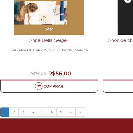
Anna Bella Geiger
Anos de chumbo - O teatro
FABIANA DE BARROS; MICHEL FAVRE; MARCIA
ZOLADZ-
A.
R$56,00
R$70,00
COMPRAR
1
2
3
4
5
6
7
>
>|