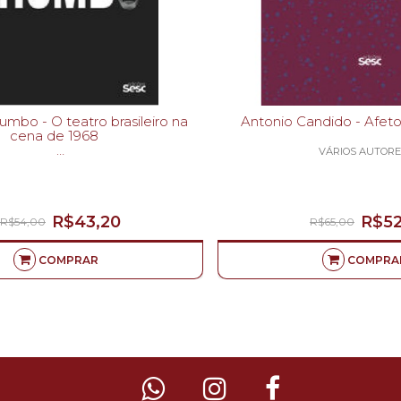
 brasileiro na
Antonio Ca
cena de 1968
VÁRIOS AUTORE
 P. QUARTIM DE MORAES-
R$43,20
R$52
R$54,00
R$65,00
COMPRAR
COMPRA