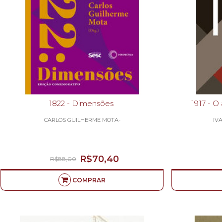
1822 - Dimensões
19
CARLOS GUILHERME MOTA-
IV
R$70,40
R$88,00
COMPRAR