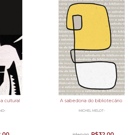
a cultural
A sabedoria do bibliotecário
NO-
MICHEL MELOT-
,00
R$32,00
R$40,00