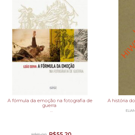
A fórmula da emoção na fotografia de
A história 
guerra
ELIA
LEÃO SERVA-
R$55,20
R$69,00