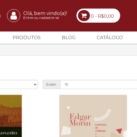
Olá, bem vindo(a)!
0 - R$0,00
Entre ou cadastre-se
PRODUTOS
BLOG
CATÁLOGO
Exibir: