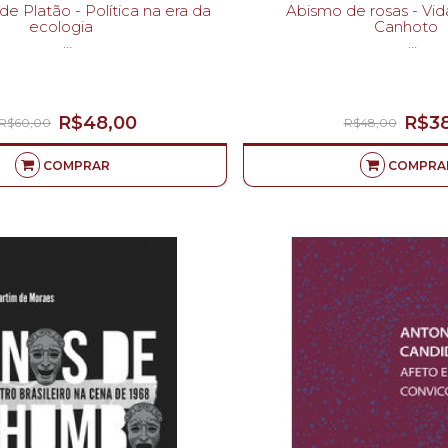
- Política na era da
Abismo de rosas - Vida e obra de
ecologia
Canhoto
WILLIAM OPHULS-
SÉRGIO ESTEPH
R$48,00
R$3
R$60,00
R$48,00
COMPRAR
COMPRA