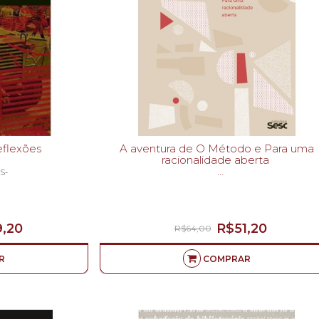
e reflexões
A aventura de O Método e Para uma
racionalidade aberta
S-
ADGAR MORIN-
,20
R$51,20
R$64,00
R
COMPRAR