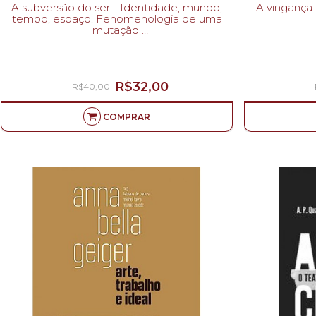
A subversão do ser - Identidade, mundo,
A vingança de Platão 
tempo, espaço. Fenomenologia de uma
mutação
MAURO MALDONATO-
R$32,00
R$40,00
COMPRAR