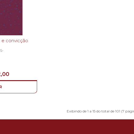
ndido - Afeto e convicção
S-
,00
R
Exibindo de 1 a 15 do total de 101 (7 pági