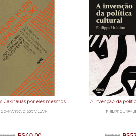
dos Caxinauás por eles mesmos
A invenção da polític
NE CAMARGO; DIEGO VILLAR-
PHILIPPE URFALI
R$40,00
R$52
R$50,00
R$65,00