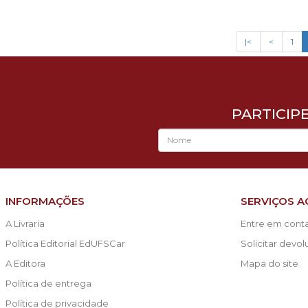
|<
<
1
PARTICIP
INFORMAÇÕES
SERVIÇOS A
A Livraria
Entre em cont
Política Editorial EdUFSCar
Solicitar devo
A Editora
Mapa do site
Política de entrega
Política de privacidade