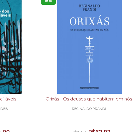
15%
iliáveis
Orixás - Os deuses que habitam em nó
DEB-
REGINALDO PRANDI-
R$79,90