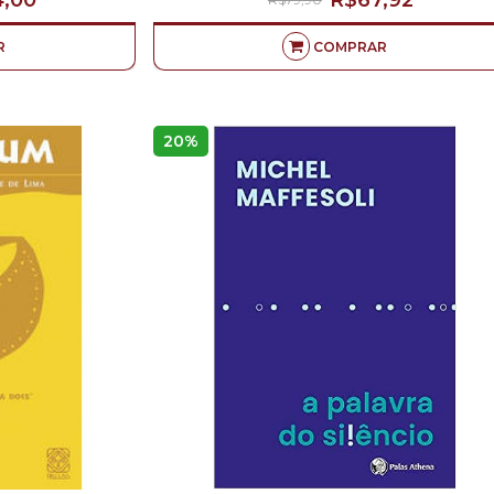
,00
R$67,92
R
COMPRAR
20%