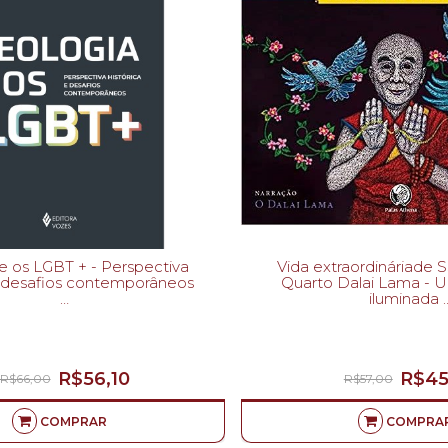
LGBT + - Perspectiva
Vida extraordináriade
 e desafios contemporâneos
Quarto Dalai Lama - Uma jornada
iluminada
LUIS CORREA LIMA-
DALAI LAMA-
R$56,10
R$45
R$66,00
R$57,00
COMPRAR
COMPRA