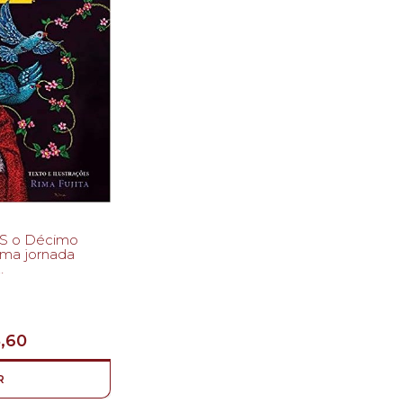
 SS o Décimo
,60
R