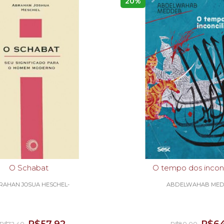
20%
O Schabat
O tempo dos inconc
RAHAN JOSUA HESCHEL-
ABDELWAHAB MED
R$72,40
R$80,00