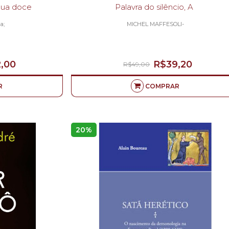
a água doce
Palavra do silêncio, A
a;
MICHEL MAFFESOLI-
,00
R$39,20
R$49,00
R
COMPRAR
20%