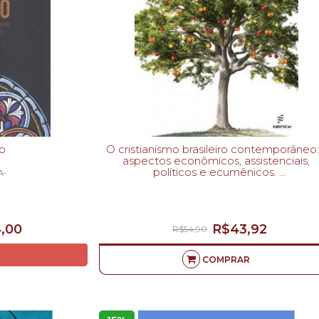
lo
O cristianismo brasileiro contemporâneo: 
aspectos econômicos, assistenciais,
políticos e ecumênicos.
A-
ANDRÉ RICARDO DE SOUZA-
,00
R$43,92
R$54,90
COMPRAR