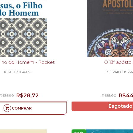
 filho do Homem - Pocket
O 13º apósto
KHALIL GIBRAN-
DEEPAK CHOPR
R$28,72
R$44
R$35,90
R$55,00
Esgotado
COMPRAR