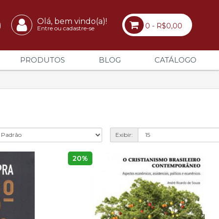
Olá, bem vindo(a)!
0 - R$0,00
Entre ou cadastre-se
PRODUTOS
BLOG
CATÁLOGO
Exibir:
20%