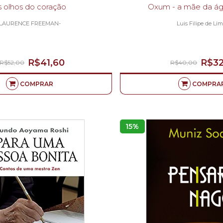
 olhos do coração
Oxum - a mãe d
LAURENCE FREEMAN-
Luis Filipe de Lim
R$41,60
R$32
R$52,00
R$40,00
COMPRAR
COMPRA
15%