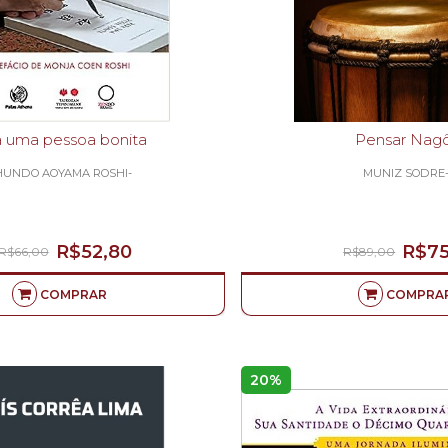
a uma pessoa bonita
Pensar Nag
HUNDO AOYAMA ROSHI-
MUNIZ SODRE
R$52,80
R$75
R$66,00
R$89,00
COMPRAR
COMPRA
20%