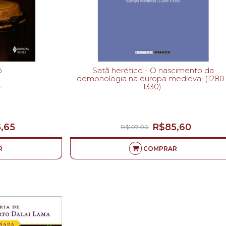
ô
Satã herético - O nascimento da
demonologia na europa medieval (1280 
1330)
-
ALAIN BOUREAU-
,65
R$85,60
R$107,00
R
COMPRAR