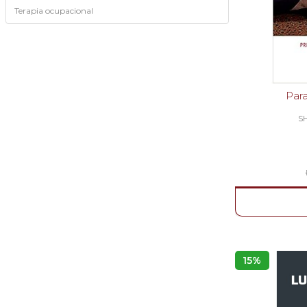
Terapia ocupacional
Par
S
15%