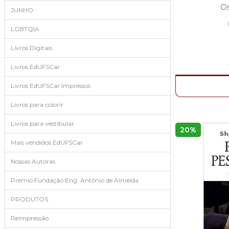
Os
JUNHO
LGBTQIA
Livros Digitais
Livros EdUFSCar
Livros EdUFSCar Impressos
Livros para colorir
Livros para vestibular
20%
Mais vendidos EdUFSCar
Nossas Autoras
Prémio Fundação Eng. António de Almeida
PRODUTOS
Reimpressão