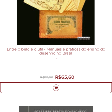
Entre o belo e o útil - Manuais e práticas do ensino do
desenho no Brasil
RENATO PALUMBO DÓRIA-
R$65,60
R$82,00