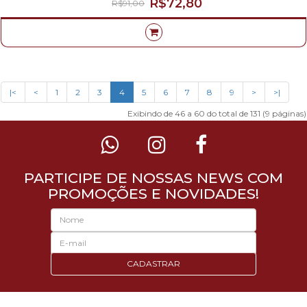
R$72,80
R$91,00
|<
<
1
2
3
4
5
6
7
8
9
>
>|
Exibindo de 46 a 60 do total de 131 (9 páginas)
PARTICIPE DE NOSSAS NEWS COM
PROMOÇÕES E NOVIDADES!
CADASTRAR