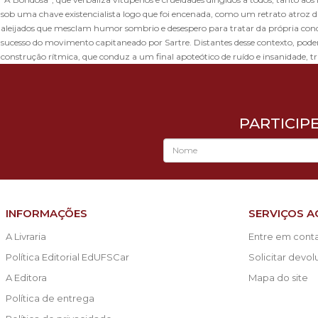
sob uma chave existencialista logo que foi encenada, como um retrato atroz d
aleijados que mesclam humor sombrio e desespero para tratar da própria con
sucesso do movimento capitaneado por Sartre. Distantes desse contexto, podem
construção rítmica, que conduz a um final apoteótico de ruído e insanidade, 
PARTICIP
INFORMAÇÕES
SERVIÇOS A
A Livraria
Entre em cont
Política Editorial EdUFSCar
Solicitar devo
A Editora
Mapa do site
Política de entrega