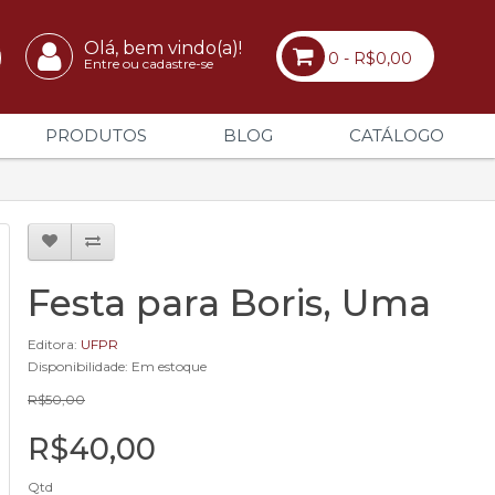
Olá, bem vindo(a)!
0 - R$0,00
Entre ou cadastre-se
PRODUTOS
BLOG
CATÁLOGO
Festa para Boris, Uma
Editora:
UFPR
Disponibilidade: Em estoque
R$50,00
R$40,00
Qtd