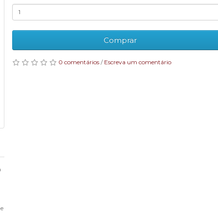
Comprar
0 comentários
/
Escreva um comentário
a
de