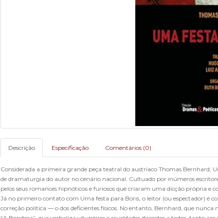
Descrição
Especificação
Comentários (0)
Considerada a primeira grande peça teatral do austríaco Thomas Bernhard, Um
de dramaturgia do autor no cenário nacional. Cultuado por inúmeros escrit
pelos seus romances hipnóticos e furiosos que criaram uma dicção própria e 
Já no primeiro contato com Uma festa para Boris, o leitor (ou espectador) é
correção política — o dos deficientes físicos. No entanto, Bernhard, que nun
“A Bondosa”, que verbaliza vitupérios e crueldades dirigidos a todos, tanto aos 