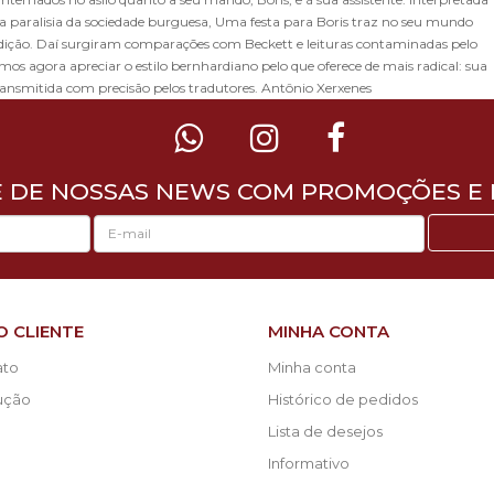
a paralisia da sociedade burguesa, Uma festa para Boris traz no seu mundo
dição. Daí surgiram comparações com Beckett e leituras contaminadas pelo
os agora apreciar o estilo bernhardiano pelo que oferece de mais radical: sua
transmitida com precisão pelos tradutores. Antônio Xerxenes
E DE NOSSAS NEWS COM PROMOÇÕES E 
O CLIENTE
MINHA CONTA
ato
Minha conta
lução
Histórico de pedidos
Lista de desejos
Informativo