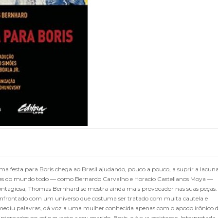
a festa para Boris chega ao Brasil ajudando, pouco a pouco, a suprir a lacun
ores do mundo todo — como Bernardo Carvalho e Horacio Castellanos Moya —
contagiosa, Thomas Bernhard se mostra ainda mais provocador nas suas peças.
 confrontado com um universo que costuma ser tratado com muita cautela e
ca mediu palavras, dá voz a uma mulher conhecida apenas com o apodo irônico 
internados no asilo quanto a seu marido, Boris, e à sua assistente. Interpretada