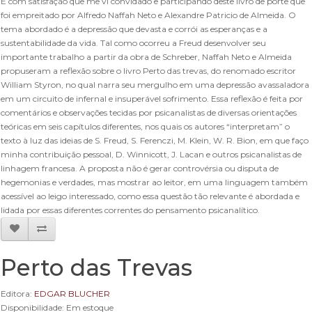
É com satisfação que me vi convidado e participando deste livro de porte que
foi empreitado por Alfredo Naffah Neto e Alexandre Patricio de Almeida. O
tema abordado é a depressão que devasta e corrói as esperanças e a
sustentabilidade da vida. Tal como ocorreu a Freud desenvolver seu
importante trabalho a partir da obra de Schreber, Naffah Neto e Almeida
propuseram a reflexão sobre o livro Perto das trevas, do renomado escritor
William Styron, no qual narra seu mergulho em uma depressão avassaladora
em um circuito de infernal e insuperável sofrimento. Essa reflexão é feita por
comentários e observações tecidas por psicanalistas de diversas orientações
teóricas em seis capítulos diferentes, nos quais os autores “interpretam” o
texto à luz das ideias de S. Freud, S. Ferenczi, M. Klein, W. R. Bion, em que faço
minha contribuição pessoal, D. Winnicott, J. Lacan e outros psicanalistas de
linhagem francesa. A proposta não é gerar controvérsia ou disputa de
hegemonias e verdades, mas mostrar ao leitor, em uma linguagem também
acessível ao leigo interessado, como essa questão tão relevante é abordada e
lidada por essas diferentes correntes do pensamento psicanalítico.
Perto das Trevas
Editora:
EDGAR BLUCHER
Disponibilidade: Em estoque