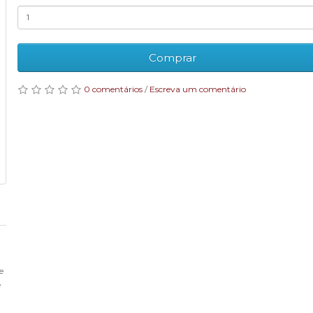
Comprar
0 comentários
/
Escreva um comentário
e
e