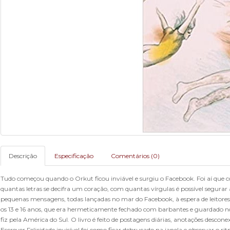
Descrição
Especificação
Comentários (0)
Tudo começou quando o Orkut ficou inviável e surgiu o Facebook. Foi aí que 
quantas letras se decifra um coração, com quantas vírgulas é possível segurar 
pequenas mensagens, todas lançadas no mar do Facebook, à espera de leitores.
os 13 e 16 anos, que era hermeticamente fechado com barbantes e guardado n
fiz pela América do Sul. O livro é feito de postagens diárias, anotações descon
Escrever Felicidade invisível foi como ficar debruçado na janela e observar o r