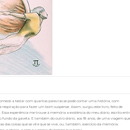
comecei a testar com quantas palavras se pode contar uma história, com
a respiração para fazer um bom suspense. Assim, surgiu este livro, feito de
 Essa experiência me trouxe à memória a existência do meu diário, escrito entr
o fundo da gaveta. E também do outro diário, aos 18 anos, de uma viagem qu
exas das coisas que se vê e que se vive, ou, também, exercício da memória.
itmo, o cheiro, o som e a poesia do tempo que passa.