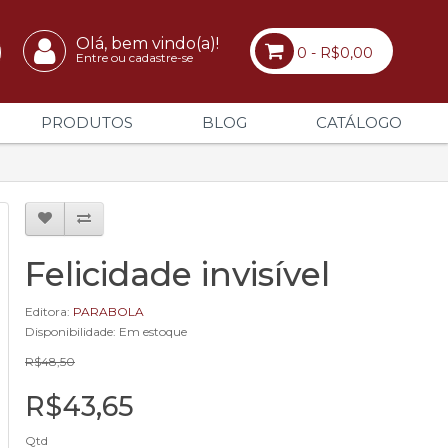
Olá, bem vindo(a)!
0 - R$0,00
Entre ou cadastre-se
PRODUTOS
BLOG
CATÁLOGO
Felicidade invisível
Editora:
PARABOLA
Disponibilidade: Em estoque
R$48,50
R$43,65
Qtd