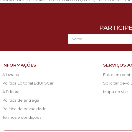
PARTICIP
INFORMAÇÕES
SERVIÇOS A
A Livraria
Entre em cont
Política Editorial EdUFSCar
Solicitar devo
A Editora
Mapa do site
Política de entrega
Política de privacidade
Termos e condições