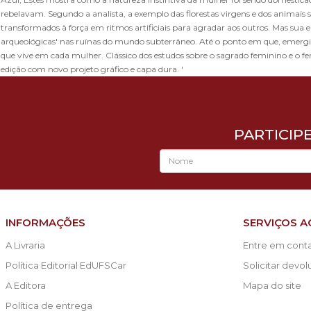
rebelavam. Segundo a analista, a exemplo das florestas virgens e dos animais si
transformados à força em ritmos artificiais para agradar aos outros. Mas sua e
arqueológicas' nas ruínas do mundo subterrâneo. Até o ponto em que, emergi
que vive em cada mulher. Clássico dos estudos sobre o sagrado feminino e o fe
edição com novo projeto gráfico e capa dura. '
PARTICIP
INFORMAÇÕES
SERVIÇOS A
A Livraria
Entre em cont
Política Editorial EdUFSCar
Solicitar devo
A Editora
Mapa do site
Política de entrega