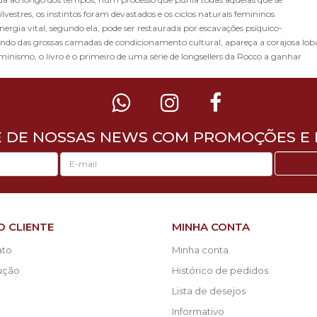
lvestres, os instintos foram devastados e os ciclos naturais femininos
nergia vital, segundo ela, pode ser restaurada por escavações psíquico-
ndo das grossas camadas de condicionamento cultural, apareça a corajosa lob
minismo, o livro é o primeiro de uma série de longsellers da Rocco a ganhar
E DE NOSSAS NEWS COM PROMOÇÕES E 
O CLIENTE
MINHA CONTA
ato
Minha conta
lução
Histórico de pedidos
Lista de desejos
Informativo