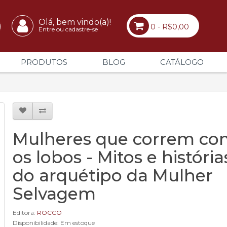
Olá, bem vindo(a)!
0 - R$0,00
Entre ou cadastre-se
PRODUTOS
BLOG
CATÁLOGO
Mulheres que correm co
os lobos - Mitos e história
do arquétipo da Mulher
Selvagem
Editora:
ROCCO
Disponibilidade: Em estoque