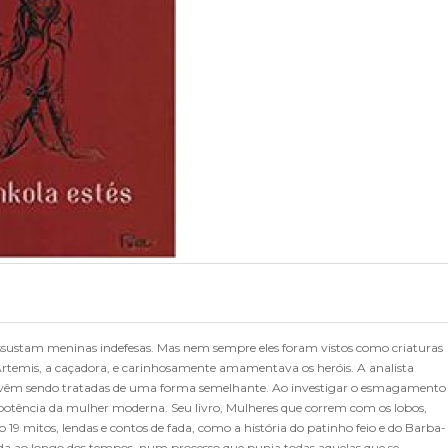
assustam meninas indefesas. Mas nem sempre eles foram vistos como criaturas
e Artemis, a caçadora, e carinhosamente amamentava os heróis. A analista
es vêm sendo tratadas de uma forma semelhante. Ao investigar o esmagamento
mpotência da mulher moderna. Seu livro, Mulheres que correm com os lobos,
19 mitos, lendas e contos de fada, como a história do patinho feio e do Barba-
da ao longo dos tempos, num processo que punia todas aquelas que se