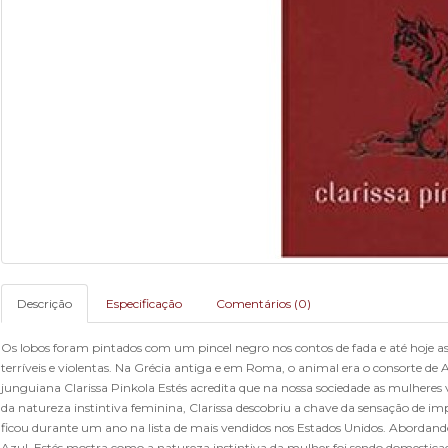
Descrição
Especificação
Comentários (0)
Os lobos foram pintados com um pincel negro nos contos de fada e até hoje 
terríveis e violentas. Na Grécia antiga e em Roma, o animal era o consorte d
junguiana Clarissa Pinkola Estés acredita que na nossa sociedade as mulher
da natureza instintiva feminina, Clarissa descobriu a chave da sensação de i
ficou durante um ano na lista de mais vendidos nos Estados Unidos. Abordando 
Azul, Estés mostra como a natureza instintiva da mulher foi sendo domestica