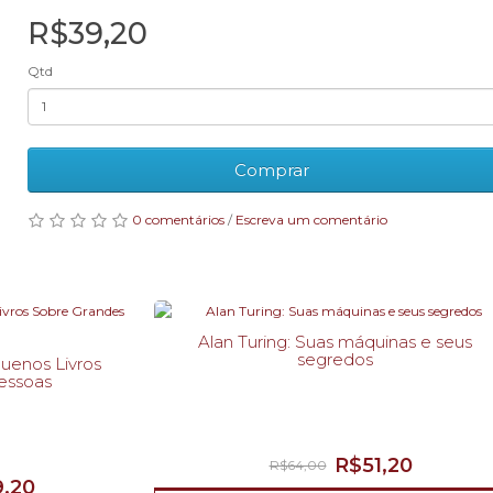
R$39,20
Qtd
Comprar
0 comentários
/
Escreva um comentário
Alan Turing: Suas máquinas e seus
segredos
uenos Livros
essoas
R$51,20
R$64,00
,20