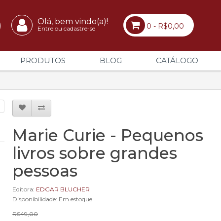
Olá, bem vindo(a)!
0 - R$0,00
Entre ou cadastre-se
PRODUTOS
BLOG
CATÁLOGO
Marie Curie - Pequenos
livros sobre grandes
pessoas
Editora:
EDGAR BLUCHER
Disponibilidade: Em estoque
R$49,00