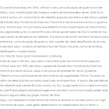
Durante treze dias, em 1961, o Brasil viveu uma situação de guerra civil de
facto, com mobilização de tropas e ordens de bombardeio aéreo. Este livro
conta como um movimento de rebelião popular paralisou e derrotou o golpe
de Estado dos ministros do Exército, Marinha e Aeronáutica e evitou a guerra­
civil. Escrito por um jornalista que testemunhou e participou do Movimento
da Legalidade junto a Leonel Brizola,­ então governador­ do Rio Grande do Sul,
aqui estão as peripécias­ da rebelião. Da astúcia de emitir dinheiro próprio para
enfrentar­ uma situação de guerra, até o poder do rádio desafiando­ as armas,
tudo está aqui, no estilo atraente e leve de Flávio Tavares,­ como se os fatos
desfilassem à nossa frente.
OS TREZE DIAS QUE MUDARAM O BRASIL
Mais do que o retrato, aqui está a reconstituição do movimento popular-
militar que, em 1961, derrotou o golpe de Estado dos ministros do Exército,
Marinha e Aeronáutica, após a renúncia do presidente Jânio Quadros.
Testemunha e participante do Movimento da Legalidade, Flávio Tavares vai
além da descrição do jornalista que tudo acompanhou. A partir das peripécias
da rebelião que Leonel Brizola iniciou no Sul, surge neste livro o lado humano
e o perfil psicológico dos personagens envolvidos numa trama pelo poder que
levará alguns deles ao golpe militar de 1964.
Aqui, um episódio fundamental da História recente é narrado como um ágil
romance de ação: cada gesto desemboca no inesperado e leva o leitor a