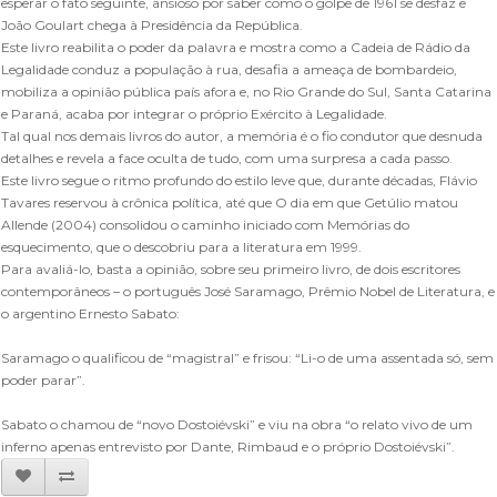
esperar o fato seguinte, ansioso por saber como o golpe de 1961 se desfaz e
João Goulart chega à Presidência da República.
Este livro reabilita o poder da palavra e mostra como a Cadeia de Rádio da
Legalidade conduz a população à rua, desafia a ameaça de bombardeio,
mobiliza a opinião pública país afora e, no Rio Grande do Sul, Santa Catarina
e Paraná, acaba por integrar o próprio Exército à Legalidade.
Tal qual nos demais livros do autor, a memória é o fio condutor que desnuda
detalhes e revela a face oculta de tudo, com uma surpresa a cada passo.
Este livro segue o ritmo profundo do estilo leve que, durante décadas, Flávio
Tavares reservou à crônica política, até que O dia em que Getúlio matou
Allende (2004) consolidou o caminho iniciado com Memórias do
esquecimento, que o descobriu para a literatura em 1999.
Para avaliá-lo, basta a opinião, sobre seu primeiro livro, de dois escritores
contemporâneos – o português José Saramago, Prêmio Nobel de Literatura, e
o argentino Ernesto Sabato:
Saramago o qualificou de “magistral” e frisou: “Li-o de uma assentada só, sem
poder parar”.
Sabato o chamou de “novo Dostoiévski” e viu na obra “o relato vivo de um
inferno apenas entrevisto por Dante, Rimbaud e o próprio Dostoiévski”.