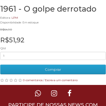
1961 - O golpe derrotado
Editora:
LPM
Disponibilidade: Em estoque
R$64,90
R$51,92
Qtd
Comprar
0 comentários
/
Escreva um comentário
PARTICIPE DE NOSSAS NEWS COM