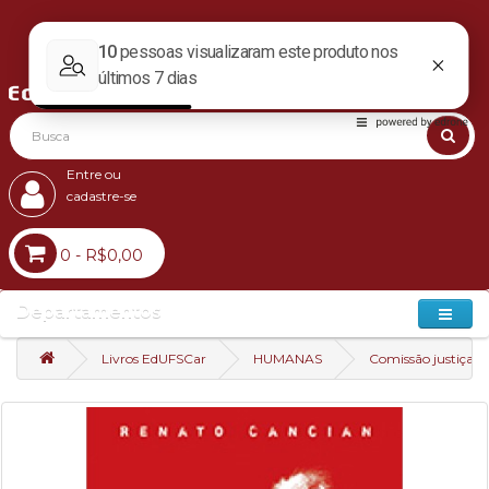
Entre ou
cadastre-se
0 - R$0,00
Departamentos
Livros EdUFSCar
HUMANAS
Comissão justiça e