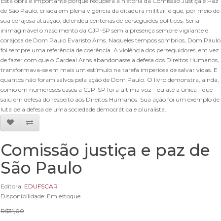
Esta obra é importante porque recupera a história da Comissão Justiça e Paz
de São Paulo, criada em plena vigência da ditadura militar, e que, por meio de
sua corajosa atuação, defendeu centenas de perseguidos políticos. Seria
inimaginável o nascimento da CJP-SP sem a presença sempre vigilante e
corajosa de Dom Paulo Evaristo Arns. Naqueles tempos sombrios, Dom Paulo
foi sempre uma referência de coerência. A violência dos perseguidores, em vez
de fazer com que o Cardeal Arns abandonasse a defesa dos Direitos Humanos,
transformava-se em mais um estímulo na tarefa imperiosa de salvar vidas. E
quantos não foram salvos pela ação de Dom Paulo. O livro demonstra, ainda,
como em numerosos casos a CJP-SP foi a última voz - ou até a única - que
saiu em defesa do respeito aos Direitos Humanos. Sua ação foi um exemplo de
luta pela defesa de uma sociedade democrática e pluralista.
Comissão justiça e paz de
São Paulo
Editora:
EDUFSCAR
Disponibilidade: Em estoque
R$31,00