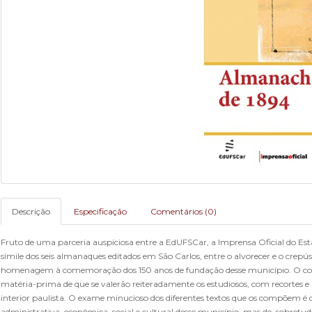
Descrição
Especificação
Comentários (0)
Fruto de uma parceria auspiciosa entre a EdUFSCar, a Imprensa Oficial do Esta
símile dos seis almanaques editados em São Carlos, entre o alvorecer e o crepú
homenagem à comemoração dos 150 anos de fundação desse município. O conj
matéria-prima de que se valerão reiteradamente os estudiosos, com recortes e 
interior paulista. O exame minucioso dos diferentes textos que os compõem é ca
administrativa, econômica, social e cultural desse município, mas de, sobretud