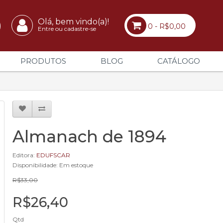
Olá, bem vindo(a)!
0 - R$0,00
Entre ou cadastre-se
PRODUTOS
BLOG
CATÁLOGO
Almanach de 1894
Editora:
EDUFSCAR
Disponibilidade: Em estoque
R$33,00
R$26,40
Qtd