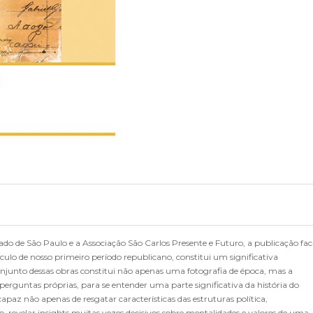
do de São Paulo e a Associação São Carlos Presente e Futuro, a publicação fac
sculo de nosso primeiro período republicano, constitui um significativa
unto dessas obras constitui não apenas uma fotografia de época, mas a
perguntas próprias, para se entender uma parte significativa da história do
paz não apenas de resgatar características das estruturas política,
o, revelar insights muitas vezes decisivos sobre mentalidades e valores de uma