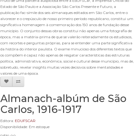
Fruto de uma parceria auspiciosa entre a EdUFSCar, a Imprensa Oficial do
Estado de São Paulo e a Associação São Carlos Presente e Futuro, a
publicação fac-símile dos seis almanaques editados em São Carlos, entre o
alvorecer e o crepúsculo de nosso primeiro período republicano, constitui um
significativa homenagem à comemoração dos 150 anos de fundação desse
município. O conjunto dessas obras constitui não apenas uma fotografia de
época, mas a matéria-prima de que se valerão reiteradamente os estudiosos,
com recortes e perguntas próprias, para se entender uma parte significativa
da história do interior paulista. O exame minucioso dos diferentes textos que
os compõem é capaz não apenas de resgatar características das estruturas
política, administrativa, econômica, social e cultural desse município, mas de,
sobretudo, revelar insights muitas vezes decisivos sobre mentalidades e
valores de uma época.
Almanach-albúm de São
Carlos, 1916-1917
Editora:
EDUFSCAR
Disponibilidade: Em estoque
R$39,00