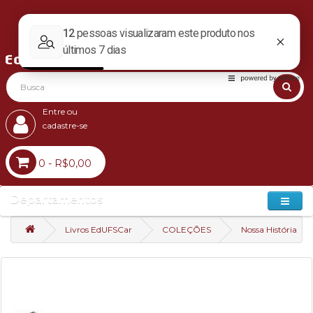
Entre ou
cadastre-se
0 - R$0,00
Departamentos
Livros EdUFSCar
COLEÇÕES
Nossa História