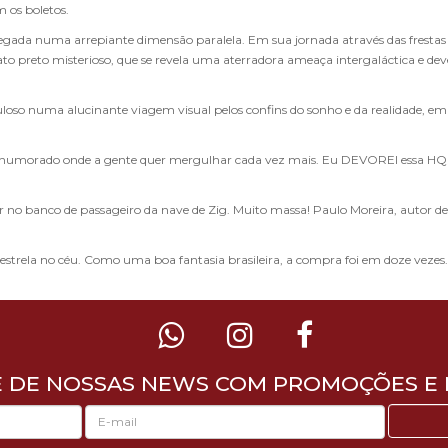
 os boletos.
gada numa arrepiante dimensão paralela. Em sua jornada através das frestas
to preto misterioso, que se revela uma aterradora ameaça intergaláctica e dev
uloso numa alucinante viagem visual pelos confins do sonho e da realidade, em
m-humorado onde a gente quer mergulhar cada vez mais. Eu DEVOREI essa HQ
r no banco de passageiro da nave de Zig. Muito massa! Paulo Moreira, autor de
rela no céu. Como uma boa fantasia brasileira, a compra foi em doze vezes.
E DE NOSSAS NEWS COM PROMOÇÕES E 