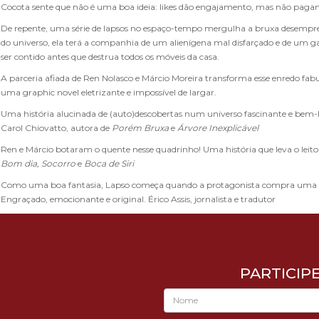
Cocota sente que não é uma boa ideia: likes dão engajamento, mas não pagam
De repente, uma série de lapsos no espaço-tempo mergulha a bruxa desempre
do universo, ela terá a companhia de um alienígena mal disfarçado e de um ga
ser contido antes que destrua todos os móveis da casa.
A parceria afiada de Ren Nolasco e Márcio Moreira transforma esse enredo fab
uma graphic novel eletrizante e impossível de largar.
Uma história alucinada de (auto)descobertas num universo fascinante e be
Carol Chiovatto, autora de
Porém Bruxa
e
Árvore Inexplicável
Ren e Márcio botaram o quente nesse quadrinho! Uma história que leva o leito
Bom dia, Socorro
e
Boca de Siri
Como uma boa fantasia, Lapso começa quando a protagonista compra uma est
Engraçado, emocionante e original. Érico Assis, jornalista e tradutor
PARTICIP