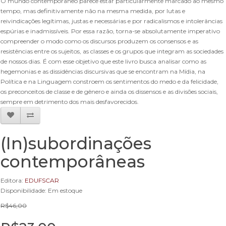
O mundo contemporâneo parece estar particularmente marcado ao mesmo
tempo, mas definitivamente não na mesma medida, por lutas e
reivindicações legítimas, justas e necessárias e por radicalismos e intolerâncias
espúrias e inadmissíveis. Por essa razão, torna-se absolutamente imperativo
compreender o modo como os discursos produzem os consensos e as
resistências entre os sujeitos, as classes e os grupos que integram as sociedades
de nossos dias. É com esse objetivo que este livro busca analisar como as
hegemonias e as dissidências discursivas que se encontram na Mídia, na
Política e na Linguagem constroem os sentimentos do medo e da felicidade,
os preconceitos de classe e de gênero e ainda os dissensos e as divisões sociais,
sempre em detrimento dos mais desfavorecidos.
(In)subordinações
contemporâneas
Editora:
EDUFSCAR
Disponibilidade: Em estoque
R$46,00