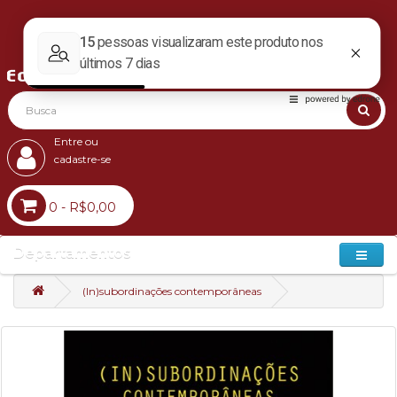
Entre ou
cadastre-se
0 - R$0,00
Departamentos
(In)subordinações contemporâneas