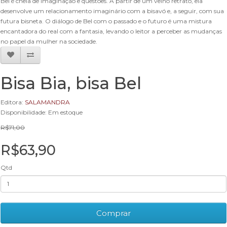
Bel é cheia de imaginação e questões. A partir de um velho retrato, ela
desenvolve um relacionamento imaginário com a bisavó e, a seguir, com sua
futura bisneta. O diálogo de Bel com o passado e o futuro é uma mistura
encantadora do real com a fantasia, levando o leitor a perceber as mudanças
no papel da mulher na sociedade.
Bisa Bia, bisa Bel
Editora:
SALAMANDRA
Disponibilidade: Em estoque
R$71,00
R$63,90
Qtd
Comprar