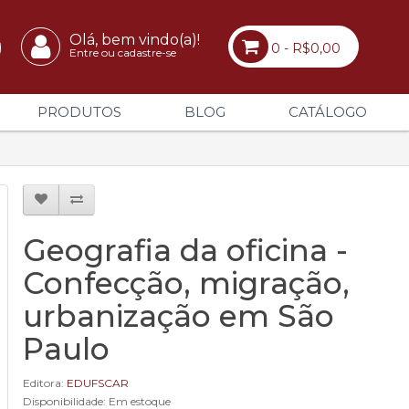
Olá, bem vindo(a)!
0 - R$0,00
Entre ou cadastre-se
PRODUTOS
BLOG
CATÁLOGO
Geografia da oficina -
Confecção, migração,
urbanização em São
Paulo
Editora:
EDUFSCAR
Disponibilidade: Em estoque