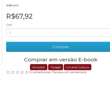
R$84,90
R$67,92
Qtd
Comprar
Comprar em versão E-book
Amazon
Google
Livraria Cultura
0 comentários
/
Escreva um comentário
m