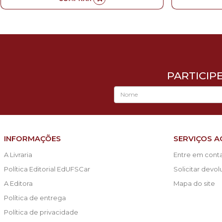
PARTICIP
INFORMAÇÕES
SERVIÇOS A
A Livraria
Entre em cont
Política Editorial EdUFSCar
Solicitar devo
A Editora
Mapa do site
Política de entrega
Política de privacidade