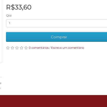
R$33,60
Qtd
Comprar
0 comentários
/
Escreva um comentário
s
m