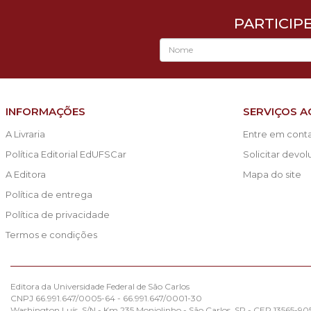
PARTICIP
INFORMAÇÕES
SERVIÇOS A
A Livraria
Entre em cont
Política Editorial EdUFSCar
Solicitar devo
A Editora
Mapa do site
Política de entrega
Política de privacidade
Termos e condições
Editora da Universidade Federal de São Carlos
CNPJ 66.991.647/0005-64 - 66.991.647/0001-30
Washington Luís, S/N - Km 235 Monjolinho - São Carlos, SP - CEP 13565-90