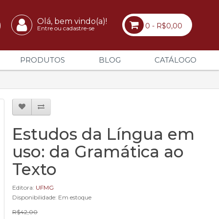
Olá, bem vindo(a)!
0 - R$0,00
Entre ou cadastre-se
PRODUTOS
BLOG
CATÁLOGO
Estudos da Língua em
uso: da Gramática ao
Texto
Editora:
UFMG
Disponibilidade: Em estoque
R$42,00