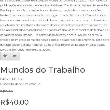
Este é o quarto volume da coleção Museu do Ipiranga 2022, um conjunto de
publicações elaboradas pela equipe do Museu Paulista da Universidade de São
Paulo, por ocasião da reabertura e da inauguração das novas exposições.
Neste título o foco é a exposição de longa duração Mundos do Trabalho, que
tem como eixo condutor o ofício de homens e mulheres no cenário brasileiro
envolvidos em múltiplas atividades desde o período colonial até os dias atuais.
São apresentados os produtos da ação humana, as ferramentas de trabalho e
os saberes mobilizados — a construção de caminhos, a labuta na terra, a
criação do micro e do macro nas cidades e a elaboração de artefatos. Esta obra
dá visibilidade a trabalhadores, cujos ofícios foram eclipsados, muitas vezes,
pelo caráter cotidiano de suas ações.
Mundos do Trabalho
Editora:
EDUSP
Disponibilidade: Em estoque
R$50,00
R$40,00