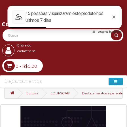
Entre ou
cadastre-se
0 - R$0,00
Departamentos
Editora
EDUFSCAR
Deslocamentos e parentesc