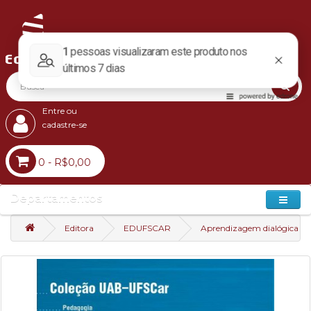
Entre ou
cadastre-se
0 - R$0,00
Departamentos
Editora
EDUFSCAR
Aprendizagem dialógica - Aç