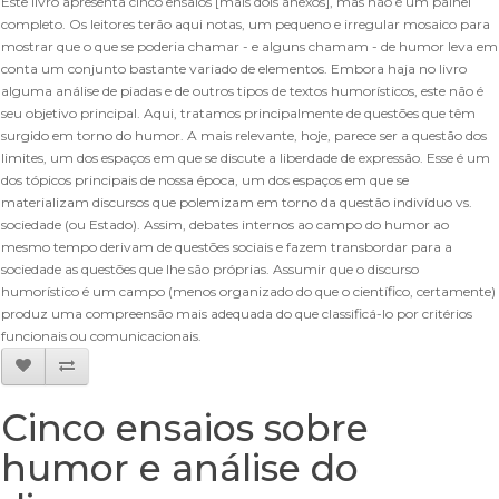
Este livro apresenta cinco ensaios [mais dois anexos], mas não é um painel
completo. Os leitores terão aqui notas, um pequeno e irregular mosaico para
mostrar que o que se poderia chamar - e alguns chamam - de humor leva em
conta um conjunto bastante variado de elementos. Embora haja no livro
alguma análise de piadas e de outros tipos de textos humorísticos, este não é
seu objetivo principal. Aqui, tratamos principalmente de questões que têm
surgido em torno do humor. A mais relevante, hoje, parece ser a questão dos
limites, um dos espaços em que se discute a liberdade de expressão. Esse é um
dos tópicos principais de nossa época, um dos espaços em que se
materializam discursos que polemizam em torno da questão indivíduo vs.
sociedade (ou Estado). Assim, debates internos ao campo do humor ao
mesmo tempo derivam de questões sociais e fazem transbordar para a
sociedade as questões que lhe são próprias. Assumir que o discurso
humorístico é um campo (menos organizado do que o científico, certamente)
produz uma compreensão mais adequada do que classificá-lo por critérios
funcionais ou comunicacionais.
Cinco ensaios sobre
humor e análise do