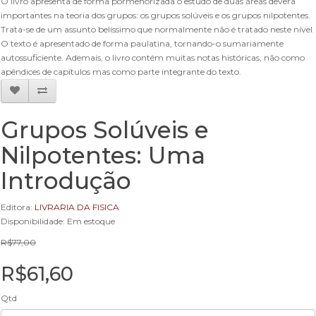
O livro apresenta de forma pormenorizada o estudo de duas áreas devera
importantes na teoria dos grupos: os grupos solúveis e os grupos nilpotentes.
Trata-se de um assunto belíssimo que normalmente não é tratado neste nível.
O texto é apresentado de forma paulatina, tornando-o sumariamente
autossuficiente. Ademais, o livro contém muitas notas históricas, não como
apêndices de capítulos mas como parte integrante do texto.
Grupos Solúveis e
Nilpotentes: Uma
Introdução
Editora:
LIVRARIA DA FISICA
Disponibilidade: Em estoque
R$77,00
R$61,60
Qtd