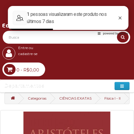
Entre ou
cadastre-se
0 - R$0,00
Departamentos
Categorias
CIÊNCIAS EXATAS
Física I - II