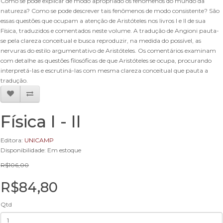
Como se pode explicar de modo apropriado os fenômenos do mundo da
natureza? Como se pode descrever tais fenômenos de modo consistente? São
essas questões que ocupam a atenção de Aristóteles nos livros I e II de sua
Física, traduzidos e comentados neste volume. A tradução de Angioni pauta-
se pela clareza conceitual e busca reproduzir, na medida do possível, as
nervuras do estilo argumentativo de Aristóteles. Os comentários examinam
com detalhe as questões filosóficas de que Aristóteles se ocupa, procurando
interpretá-las e escrutiná-las com mesma clareza conceitual que pauta a
tradução.
Física I - II
Editora:
UNICAMP
Disponibilidade: Em estoque
R$106,00
R$84,80
Qtd