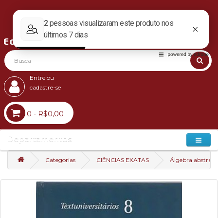
Entre ou
cadastre-se
0 - R$0,00
Departamentos
Categorias
CIÊNCIAS EXATAS
Álgebra abstrata