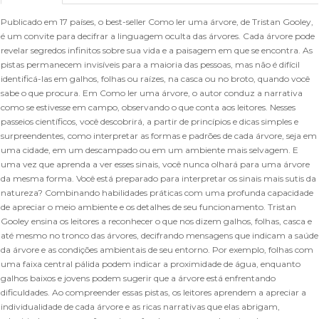
Publicado em 17 países, o best-seller Como ler uma árvore, de Tristan Gooley,
é um convite para decifrar a linguagem oculta das árvores. Cada árvore pode
revelar segredos infinitos sobre sua vida e a paisagem em que se encontra. As
pistas permanecem invisíveis para a maioria das pessoas, mas não é difícil
identificá-las em galhos, folhas ou raízes, na casca ou no broto, quando você
sabe o que procura. Em Como ler uma árvore, o autor conduz a narrativa
como se estivesse em campo, observando o que conta aos leitores. Nesses
passeios científicos, você descobrirá, a partir de princípios e dicas simples e
surpreendentes, como interpretar as formas e padrões de cada árvore, seja em
uma cidade, em um descampado ou em um ambiente mais selvagem. E
uma vez que aprenda a ver esses sinais, você nunca olhará para uma árvore
da mesma forma. Você está preparado para interpretar os sinais mais sutis da
natureza? Combinando habilidades práticas com uma profunda capacidade
de apreciar o meio ambiente e os detalhes de seu funcionamento. Tristan
Gooley ensina os leitores a reconhecer o que nos dizem galhos, folhas, casca e
até mesmo no tronco das árvores, decifrando mensagens que indicam a saúde
da árvore e as condições ambientais de seu entorno. Por exemplo, folhas com
uma faixa central pálida podem indicar a proximidade de água, enquanto
galhos baixos e jovens podem sugerir que a árvore está enfrentando
dificuldades. Ao compreender essas pistas, os leitores aprendem a apreciar a
individualidade de cada árvore e as ricas narrativas que elas abrigam,