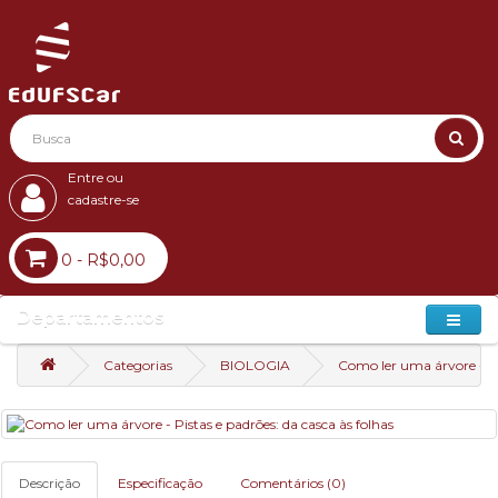
Entre ou
cadastre-se
0 - R$0,00
Departamentos
Categorias
BIOLOGIA
Como ler uma árvore - Pis
Descrição
Especificação
Comentários (0)