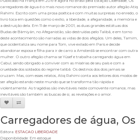
Publicado na França em 2019 e agora no Brasil pela Estação Liberdade, Os
carregadores de água é o mais novo romance do premiado autor afegão Atiq
Rahimi. Escrito com uma prosa poética e com muitas surpresas no enredo, o
livro toca em questões como o exílio, a liberdade, a afeganidade, a memória e
a destruição dela. Em 11 de março de 2001, as duas grandes estátuas dos
Budas de Bâmiyân, no Afeganistão, são destruídas pelo Talibã, e em torno
deste acontecimento são narradas as vidas de dois afegãos. Um deles, Tamim,
que ocidentaliza seu nome para Tom, vive exilado em Paris e decide
abandonar esposa e filha para ir de carro a Amsterdã se encontrar com outra
mulher. O outro afegão chama-se Yûsef e trabalha carregando água em
Cabul, sendo obrigado a conviver com as misérias de seu país e com a
crueldade dos soldados do regime talibã. Os destinos dos dois jamais se
cruzam. Mas, com esses relatos, Atiq Rahimi conta aos leitores dois modos de
ser afegão estando neste mundo que se transforma tão rápida e
violentamente. As tragédias são inevitáveis neste comovente romance, mas
inevitáveis são também as buscas de si, as revelações e o amor.
Carregadores de água, Os
Editora:
ESTACAO LIBERDADE
Disponibilidade: Em estoque