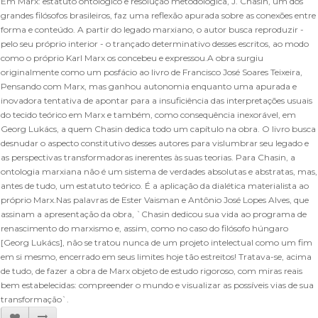
Em Marx: estatuto ontológico e resolução metodológica, J. Chasin, um dos
grandes filósofos brasileiros, faz uma reflexão apurada sobre as conexões entre
forma e conteúdo. A partir do legado marxiano, o autor busca reproduzir -
pelo seu próprio interior - o trançado determinativo desses escritos, ao modo
como o próprio Karl Marx os concebeu e expressou.A obra surgiu
originalmente como um posfácio ao livro de Francisco José Soares Teixeira,
Pensando com Marx, mas ganhou autonomia enquanto uma apurada e
inovadora tentativa de apontar para a insuficiência das interpretações usuais
do tecido teórico em Marx e também, como consequência inexorável, em
Georg Lukács, a quem Chasin dedica todo um capítulo na obra. O livro busca
desnudar o aspecto constitutivo desses autores para vislumbrar seu legado e
as perspectivas transformadoras inerentes às suas teorias. Para Chasin, a
ontologia marxiana não é um sistema de verdades absolutas e abstratas, mas,
antes de tudo, um estatuto teórico. É a aplicação da dialética materialista ao
próprio Marx.Nas palavras de Ester Vaisman e Antônio José Lopes Alves, que
assinam a apresentação da obra, `Chasin dedicou sua vida ao programa de
renascimento do marxismo e, assim, como no caso do filósofo húngaro
[Georg Lukács], não se tratou nunca de um projeto intelectual como um fim
em si mesmo, encerrado em seus limites hoje tão estreitos! Tratava-se, acima
de tudo, de fazer a obra de Marx objeto de estudo rigoroso, com miras reais
bem estabelecidas: compreender o mundo e visualizar as possíveis vias de sua
transformação`.