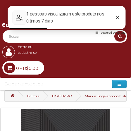
Entre ou
cadastre-se
0 - R$0,00
Departamentos
Editora
BOITEMPO
Marx e Engels como historia