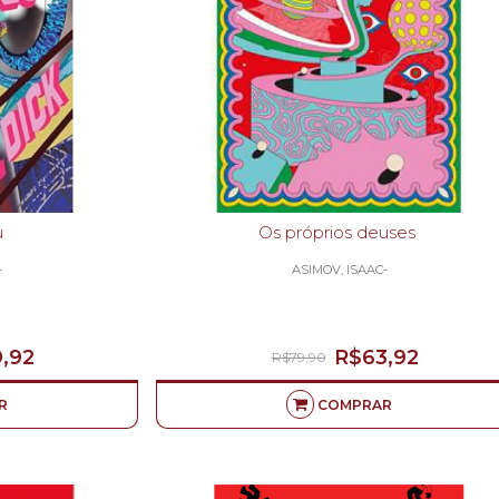
u
Os próprios deuses
-
ASIMOV, ISAAC-
,92
R$63,92
R$79,90
R
COMPRAR