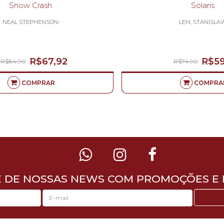
Snow Crash
Solaris
NEAL STEPHENSON-
LEM, STANISLA
R$67,92
R$59
R$84,90
R$74,90
COMPRAR
COMPRA
E DE NOSSAS NEWS COM PROMOÇÕES E 