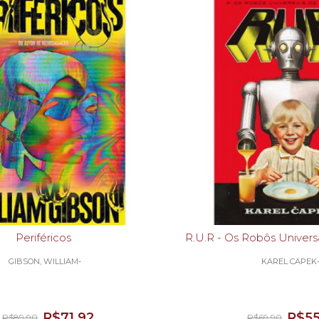
Periféricos
R.U.R - Os Robôs Uni
GIBSON, WILLIAM-
KAREL CAPEK
R$71,92
R$55
R$89,90
R$69,90