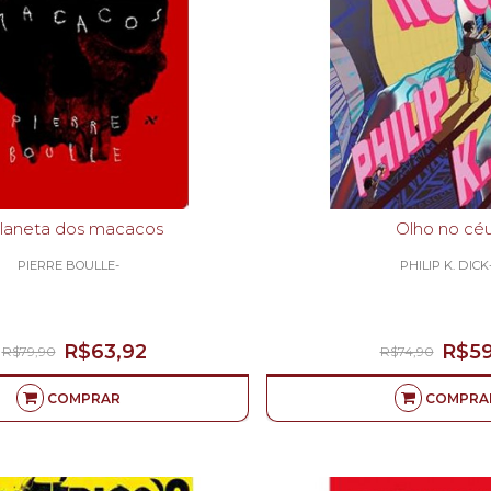
laneta dos macacos
Olho no cé
PIERRE BOULLE-
PHILIP K. DICK
R$63,92
R$59
R$79,90
R$74,90
COMPRAR
COMPRA