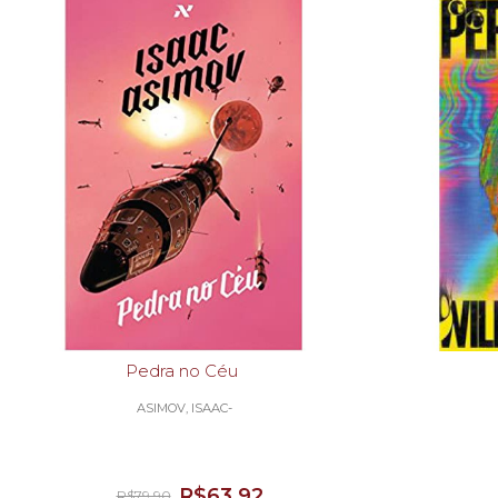
Pedra no Céu
ASIMOV, ISAAC-
R$63,92
R$79,90