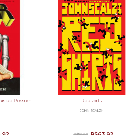
versais de Rossum
Redshirts
-
JOHN SCALZI-
,92
R$63,92
R$79,90