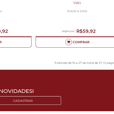
Valis
W-
PHILIP K DICK-
,92
R$59,92
R$74,90
R
COMPRAR
Exibindo de 16 a 27 do total de 27 (2 pági
NOVIDADES!
CADASTRAR