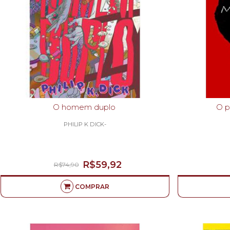
O homem duplo
O p
PHILIP K DICK-
R$59,92
R$74,90
COMPRAR