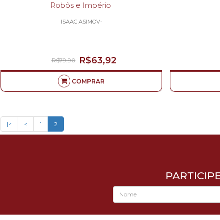
Robôs e Império
ISAAC ASIMOV-
R$63,92
R$79,90
COMPRAR
|<
<
1
2
PARTICIP