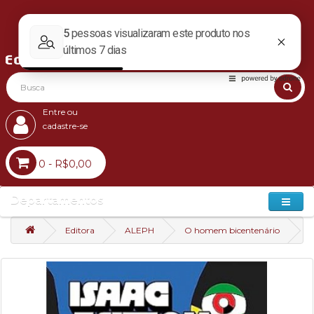
Entre ou
cadastre-se
0 - R$0,00
Departamentos
Editora
ALEPH
O homem bicentenário