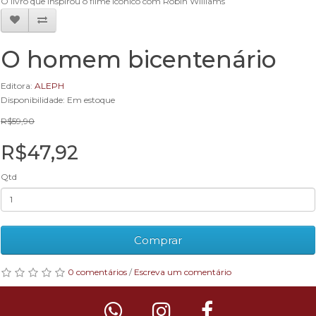
O livro que inspirou o filme icônico com Robin Williams
O homem bicentenário
Editora:
ALEPH
Disponibilidade: Em estoque
R$59,90
R$47,92
Qtd
Comprar
0 comentários
/
Escreva um comentário