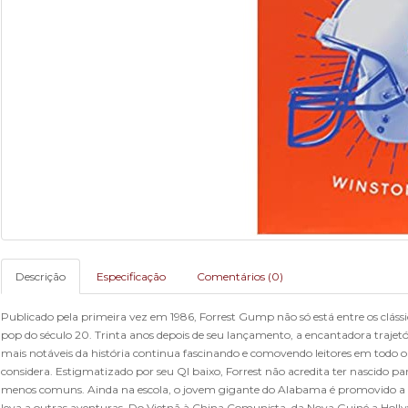
Descrição
Especificação
Comentários (0)
Publicado pela primeira vez em 1986, Forrest Gump não só está entre os clás
pop do século 20. Trinta anos depois de seu lançamento, a encantadora trajet
mais notáveis da história continua fascinando e comovendo leitores em todo
considera. Estigmatizado por seu QI baixo, Forrest não acredita ter nascido pa
menos comuns. Ainda na escola, o jovem gigante do Alabama é promovido a 
leva a outras aventuras. Do Vietnã à China Comunista, da Nova Guiné a Holly