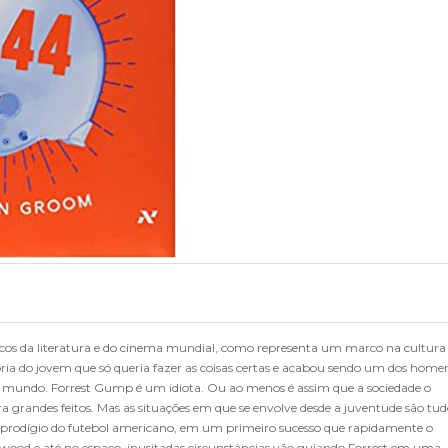
sicos da literatura e do cinema mundial, como representa um marco na cultura
ória do jovem que só queria fazer as coisas certas e acabou sendo um dos home
 o mundo. Forrest Gump é um idiota. Ou ao menos é assim que a sociedade o
ra grandes feitos. Mas as situações em que se envolve desde a juventude são tud
prodígio do futebol americano, em um primeiro sucesso que rapidamente o
wood e até no espaço, inusitadas circunstâncias vão guiando Forrest em uma