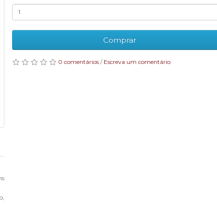
Comprar
0 comentários
/
Escreva um comentário
ns
o,