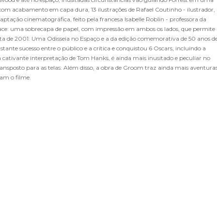
s com acabamento em capa dura, 13 ilustrações de Rafael Coutinho - ilustrador,
aptação cinematográfica, feito pela francesa Isabelle Roblin - professora da
face: uma sobrecapa de papel, com impressão em ambos os lados, que permite
tista de 2001: Uma Odisseia no Espaço e a da edição comemorativa de 50 anos d
nte sucesso entre o público e a crítica e conquistou 6 Oscars, incluindo a
cativante interpretação de Tom Hanks, é ainda mais inusitado e peculiar no
ransposto para as telas. Além disso, a obra de Groom traz ainda mais aventura
am o filme.