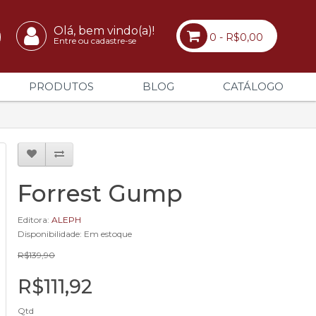
Olá, bem vindo(a)!
0 - R$0,00
Entre ou cadastre-se
PRODUTOS
BLOG
CATÁLOGO
Forrest Gump
Editora:
ALEPH
Disponibilidade: Em estoque
R$139,90
R$111,92
Qtd