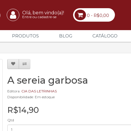
Olá, bem vindo(a)!
0 - R$0,00
Entre ou cadastre-se
PRODUTOS
BLOG
CATÁLOGO
A sereia garbosa
Editora:
CIA DAS LETRINHAS
Disponibilidade: Em estoque
R$14,90
Qtd