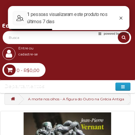
Entre ou
cadastre-se
0 - R$0,00
Departamentos
A morte nos olhos - A figura do Outro na Grécia Antiga