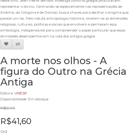
Neste livro, Jean-Pierre Vernant investiga como os gregos procuravam
representar o divino. Centrando-se especialmente nas representações de
Ártemis, da Górgona e de Dioniso, busca chaves para decifrar o enigma que
parece uni-las. Pelo viés da antropologia histórica, revelam-se as dimensões
religiosas, culturais, políticas e sociais que envolvem e permeiam essa
simbologia, indispensáveis para compreender o papel particular que essas
divindades desempenhavam na vida dos antigos gregos.
A morte nos olhos - A
figura do Outro na Grécia
Antiga
Editora:
UNESP
Disponibilidade: Em estoque
R$52,00
R$41,60
Qtd