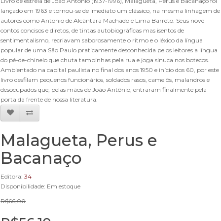
Livro de estreia de João Antônio (1937-1996), Malagueta, Perus e Bacanaço foi
lançado em 1963 e tornou-se de imediato um clássico, na mesma linhagem de
autores como Antonio de Alcântara Machado e Lima Barreto. Seus nove
contos concisos e diretos, de tintas autobiográficas mas isentos de
sentimentalismo, recriavam saborosamente o ritmo e o léxico da língua
popular de uma São Paulo praticamente desconhecida pelos leitores a língua
do pé-de-chinelo que chuta tampinhas pela rua e joga sinuca nos botecos.
Ambientado na capital paulista no final dos anos 1950 e início dos 60, por este
livro desfilam pequenos funcionários, soldados rasos, camelôs, malandros e
desocupados que, pelas mãos de João Antônio, entraram finalmente pela
porta da frente de nossa literatura.
Malagueta, Perus e
Bacanaço
Editora:
34
Disponibilidade: Em estoque
R$66,00