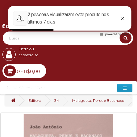
Entre ou
cadastre-se
0 - R$0,00
Departamentos
Editora
34
Malagueta, Perus e Bacanaço