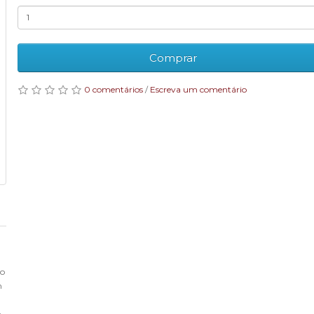
Comprar
0 comentários
/
Escreva um comentário
so
m
e