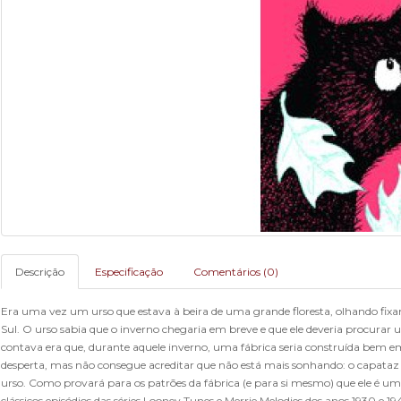
Descrição
Especificação
Comentários (0)
Era uma vez um urso que estava à beira de uma grande floresta, olhando fix
Sul. O urso sabia que o inverno chegaria em breve e que ele deveria procurar 
contava era que, durante aquele inverno, uma fábrica seria construída bem e
desperta, mas não consegue acreditar que não está mais sonhando: o capataz in
urso. Como provará para os patrões da fábrica (e para si mesmo) que ele é um
clássicos episódios das séries Looney Tunes e Merrie Melodies dos anos 1930 e 1