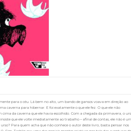
amente para o céu. Lá bem no alto, um bando de gansos voava em direção ao
uma caverna para hibernar. E foi exatamente o que ele fez. O que ele não
m cima da caverna que ele havia escolhido. Com a chegada da primavera, o ur
siste que ele volte imediatamente ao trabalho – afinal de contas, ele não é u
 urso? Para quem acha que não conhece o autor deste livro, basta pensar nos
940. Sim, Tashlin era uma das geniais mentes criativas por trás das aventuras d