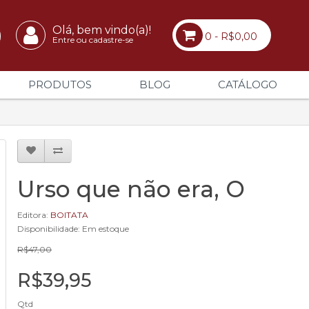
Olá, bem vindo(a)!
0 - R$0,00
Entre ou cadastre-se
PRODUTOS
BLOG
CATÁLOGO
Urso que não era, O
Editora:
BOITATA
Disponibilidade: Em estoque
R$47,00
R$39,95
Qtd