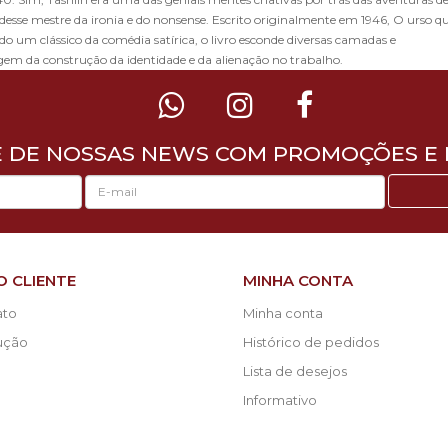
desse mestre da ironia e do nonsense. Escrito originalmente em 1946, O urso q
o um clássico da comédia satírica, o livro esconde diversas camadas e
rdagem da construção da identidade e da alienação no trabalho.
E DE NOSSAS NEWS COM PROMOÇÕES E 
O CLIENTE
MINHA CONTA
ato
Minha conta
lução
Histórico de pedidos
Lista de desejos
Informativo