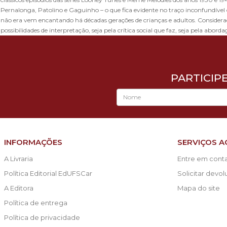
Pernalonga, Patolino e Gaguinho – o que fica evidente no traço inconfundível 
não era vem encantando há décadas gerações de crianças e adultos. Considerad
possibilidades de interpretação, seja pela crítica social que faz, seja pela abo
PARTICIP
INFORMAÇÕES
SERVIÇOS A
A Livraria
Entre em cont
Política Editorial EdUFSCar
Solicitar devo
A Editora
Mapa do site
Política de entrega
Política de privacidade